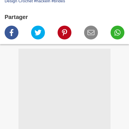
Design Crochet
#häckeln
#brides
Partager