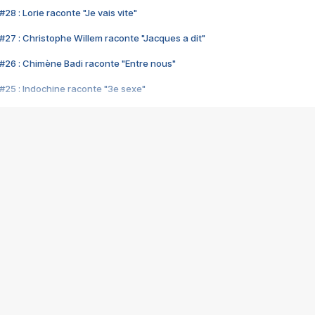
28 : Lorie raconte "Je vais vite"
#27 : Christophe Willem raconte "Jacques a dit"
#26 : Chimène Badi raconte "Entre nous"
#25 : Indochine raconte "3e sexe"
#24 : Zaho raconte "C'est chelou"
#23 : Patrick Bruel raconte "Au café des délices"
#22 : Kyo raconte "Le chemin"
#21 : Nolwenn Leroy raconte "Cassé"
#20 : Patrick Hernandez raconte "Born to be alive"
#19 : Lorie raconte "Près de moi"
#18 : Michael Jones raconte "A nos actes manqués" (avec Jean-Jacque
#17 : Khaled raconte "Aïcha"