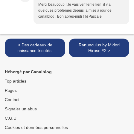
Merci beaucoup ! Je vais vérifier le lien, il y a
quelques problèmes depuis la mise à jour de
canalblog . Bon après-midi ! 😀Pascale
< Des cadeaux de
Ranunculus by Midori
naissance tricotés,
Hirose #2 >
crochetés et cousus à 4
mains!
Hébergé par Canalblog
Top articles
Pages
Contact
Signaler un abus
C.G.U.
Cookies et données personnelles