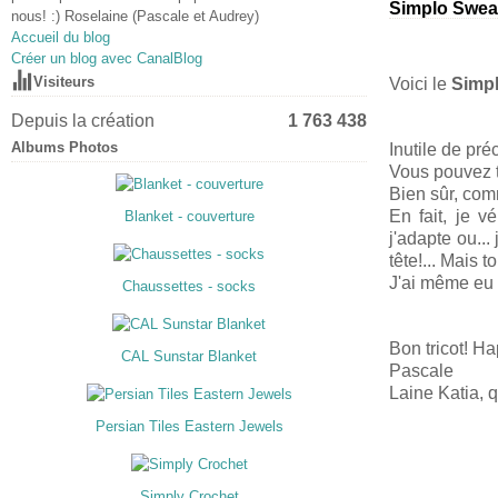
Simplo Sweat
nous! :) Roselaine (Pascale et Audrey)
Accueil du blog
Créer un blog avec CanalBlog
Visiteurs
Voici le
Simpl
Depuis la création
1 763 438
Albums Photos
Inutile de préc
Vous pouvez t
Bien sûr, comm
En fait, je v
Blanket - couverture
j'adapte ou..
tête!... Mais t
J'ai même eu 
Chaussettes - socks
Bon tricot! Ha
CAL Sunstar Blanket
Pascale
Laine Katia, q
Persian Tiles Eastern Jewels
Simply Crochet