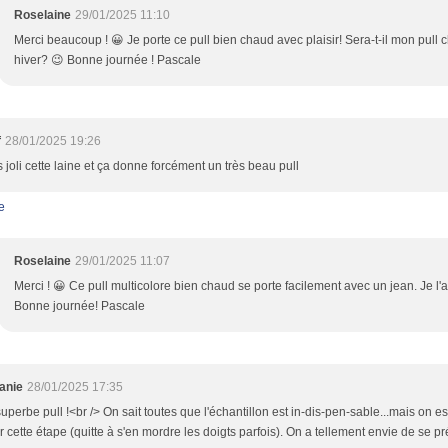
Roselaine
29/01/2025 11:10
Merci beaucoup ! 😀 Je porte ce pull bien chaud avec plaisir! Sera-t-il mon pull
hiver? 😉 Bonne journée ! Pascale
f
28/01/2025 19:26
s joli cette laine et ça donne forcément un très beau pull
e
Roselaine
29/01/2025 11:07
Merci ! 😀 Ce pull multicolore bien chaud se porte facilement avec un jean. Je l
Bonne journée! Pascale
anie
28/01/2025 17:35
uperbe pull !<br /> On sait toutes que l'échantillon est in-dis-pen-sable...mais on 
 cette étape (quitte à s'en mordre les doigts parfois). On a tellement envie de se pré