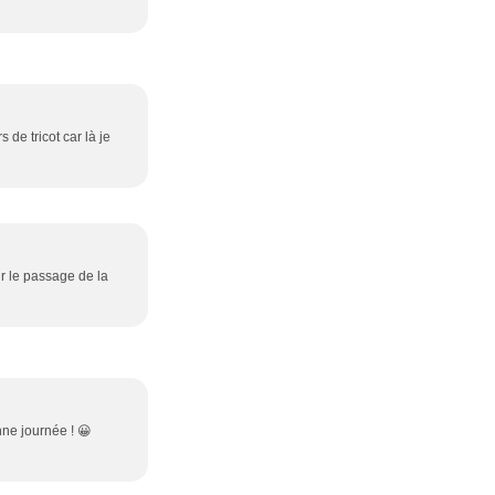
de tricot car là je
r le passage de la
nne journée ! 😀