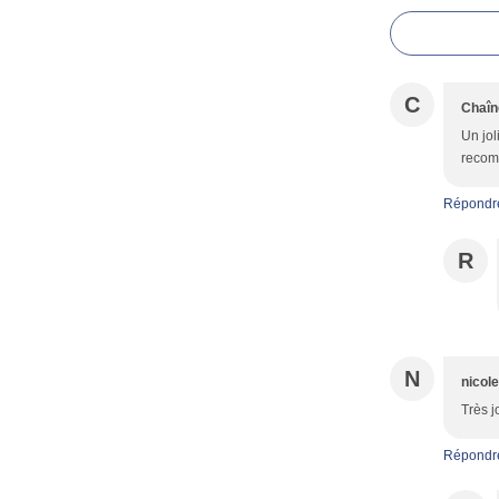
C
Chaîn
Un jol
recom
Répondr
R
N
nicol
Très j
Répondr