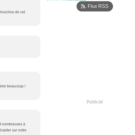
Flux RSS
 chouchou de cet
'aime beaucoup !
Publicité
est nombreuses à
cipiter sur notre