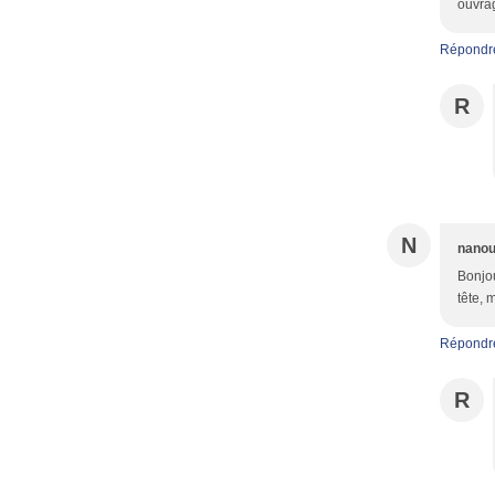
ouvra
Répondr
R
N
nano
Bonjou
tête, 
Répondr
R