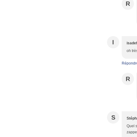
R
I
isade
oh trè
Répondr
R
S
Stéph
Quel s
zapper