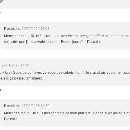
ge
e
Roselaine
29/01/2025 11:04
Merci beaucoup!😀 Je fais rarement des échantillons, je préfère mesurer en cours 
suis sûre que j'ai ma vraie tension!...Bonne journée ! Pascale
u
27/01/2025 17:10
r,<br /> Superbe pull avec de superbes coloris !<br /> Je craindrais également pou
mais si ça passe, tant mieux.
e
Roselaine
27/01/2025 18:59
Merci beaucoup ! Je suis très contente de mon pull que je porte avec plaisir! Bo
Pascale