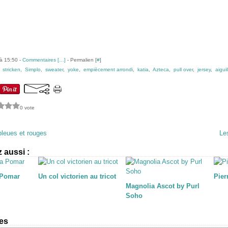
à 15:50 -
Commentaires [
…
]
- Permalien [
#
]
,
stricken
,
Simplo
,
sweater
,
yoke
,
empiècement arrondi
,
katia
,
Azteca
,
pull over
,
jersey
,
aiguil
0 vote
bleues et rouges
Les
 aussi :
 Pomar
Un col victorien au tricot
Pier
Magnolia Ascot by Purl
Soho
es