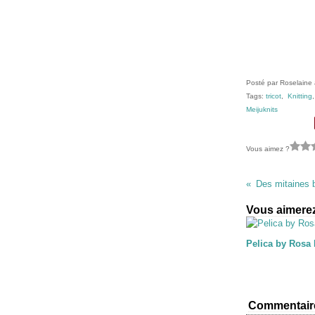
Posté par Roselaine 
Tags:
tricot
,
Knitting
Meijuknits
Vous aimez ?
Des mitaines 
Vous aimerez
Pelica by Rosa
Commentair