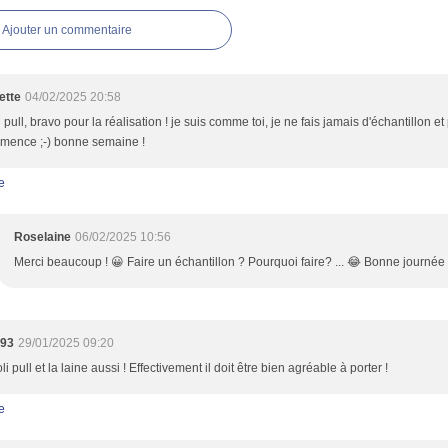
Ajouter un commentaire
ette
04/02/2025 20:58
i pull, bravo pour la réalisation ! je suis comme toi, je ne fais jamais d'échantillon et p
mence ;-) bonne semaine !
e
Roselaine
06/02/2025 10:56
Merci beaucoup ! 😀 Faire un échantillon ? Pourquoi faire? ... 😂 Bonne journée
e93
29/01/2025 09:20
oli pull et la laine aussi ! Effectivement il doit être bien agréable à porter !
e