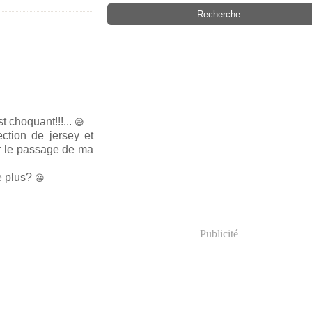
t choquant!!!...
😅
ection de jersey et
r le passage de ma
 plus?
😀
Publicité