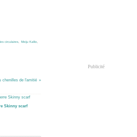
les circulaires
,
Meiju Kallio
,
Publicité
 chenilles de l'amitié
re Skinny scarf