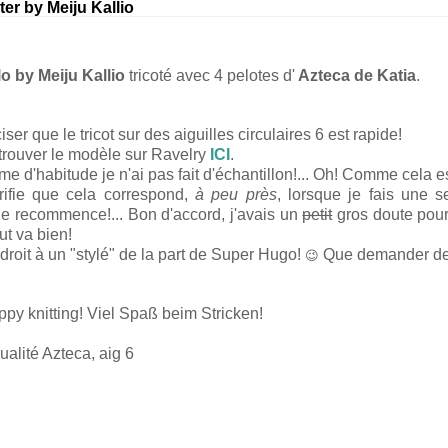
er by Meiju Kallio
o by Meiju Kallio
tricoté avec 4 pelotes d'
Azteca de Katia
.
iser que le tricot sur des aiguilles circulaires 6 est rapide!
rouver le modèle sur Ravelry
ICI
.
e d'habitude je n'ai pas fait d'échantillon!... Oh! Comme cela es
érifie que cela correspond,
à peu près
, lorsque je fais une s
. je recommence!... Bon d'accord, j'avais un
petit
gros doute pou
out va bien!
droit à un "stylé" de la part de Super Hugo!
Que demander de
😉
ppy knitting!
Viel Spaß beim Stricken!
ualité Azteca, aig 6