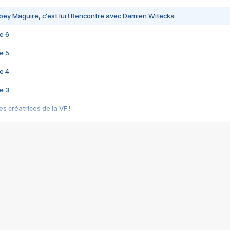
bey Maguire, c'est lui ! Rencontre avec Damien Witecka
e 6
e 5
e 4
e 3
s créatrices de la VF !
e 2
e 1
e Mektoub My Love arrive enfin ! Rencontre avec Shaïn Boumedine et Sal
i : après Toni en famille
elle réalise le bouleversant Dites lui que je l'aime
ais ! Rencontre autour de Vie privée de Rebecca Zlotowski