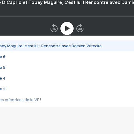
 DiCaprio et Tobey Maguire, c'est lui ! Rencontre avec Dam
bey Maguire, c'est lui ! Rencontre avec Damien Witecka
e 6
e 5
e 4
e 3
s créatrices de la VF !
e 2
e 1
e Mektoub My Love arrive enfin ! Rencontre avec Shaïn Boumedine et Sal