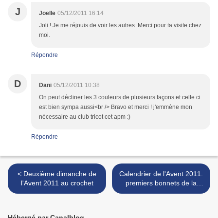
J
Joelle
05/12/2011 16:14
Joli ! Je me réjouis de voir les autres. Merci pour ta visite chez
moi.
Répondre
D
Dani
05/12/2011 10:38
On peut décliner les 3 couleurs de plusieurs façons et celle ci
est bien sympa aussi<br /> Bravo et merci ! j'emmène mon
nécessaire au club tricot cet apm :)
Répondre
< Deuxième dimanche de
Calendrier de l'Avent 2011:
l'Avent 2011 au crochet
premiers bonnets de la
Collection Noël 2011 >
Hébergé par Canalblog