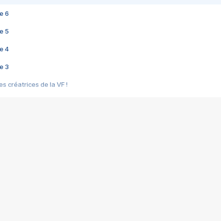
e 6
e 5
e 4
e 3
s créatrices de la VF !
e 2
e 1
e Mektoub My Love arrive enfin ! Rencontre avec Shaïn Boumedine et Sal
i : après Toni en famille
elle réalise le bouleversant Dites lui que je l'aime
ais ! Rencontre autour de Vie privée de Rebecca Zlotowski
 de Marguerite, Grave... Rencontre avec Ella Rumpf