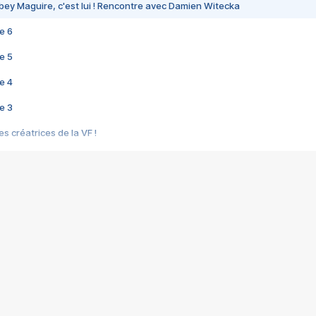
bey Maguire, c'est lui ! Rencontre avec Damien Witecka
e 6
e 5
e 4
e 3
s créatrices de la VF !
e 2
e 1
e Mektoub My Love arrive enfin ! Rencontre avec Shaïn Boumedine et Sal
i : après Toni en famille
elle réalise le bouleversant Dites lui que je l'aime
ais ! Rencontre autour de Vie privée de Rebecca Zlotowski
 de Marguerite, Grave... Rencontre avec Ella Rumpf