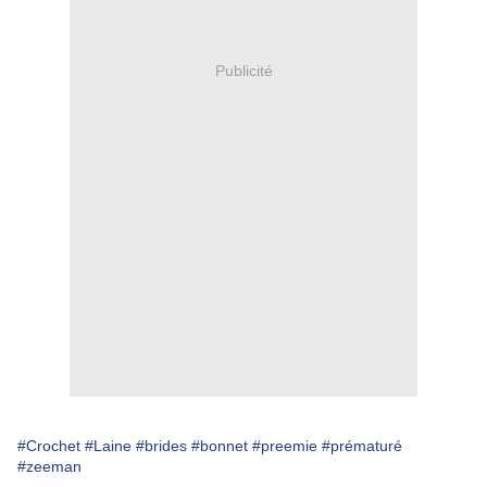
Publicité
#Crochet
#Laine
#brides
#bonnet
#preemie
#prématuré
#zeeman