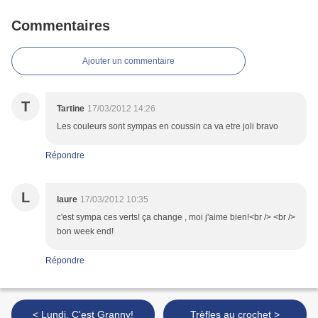
Commentaires
Ajouter un commentaire
T
Tartine
17/03/2012 14:26
Les couleurs sont sympas en coussin ca va etre joli bravo
Répondre
L
laure
17/03/2012 10:35
c'est sympa ces verts! ça change , moi j'aime bien!<br /> <br />
bon week end!
Répondre
< Lundi, C'est Granny!
Trèfles au crochet >