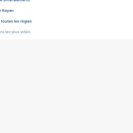
im Rayan
 toutes les règles
s les jeux vidéo
us choquant de Rockstar ? - Le scandale BULLY
e plus moche de Steam
du RÊVE tourne au CAUCHEMAR
pendant 8 heures
it… à tort
umiliés par un jeu vidéo
ire - Final Fantasy 8
ti un empire - Age of Empires
story DOFUS