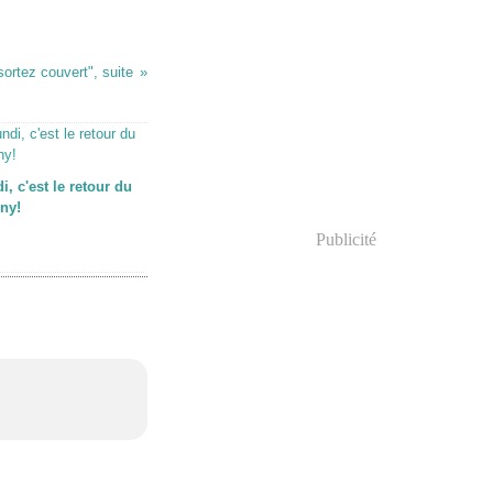
ortez couvert", suite
i, c'est le retour du
ny!
Publicité