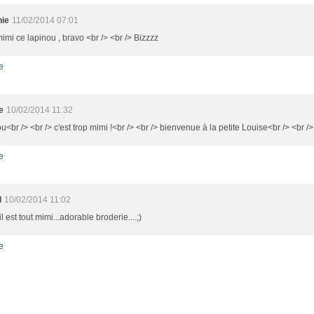
ie
11/02/2014 07:01
imi ce lapinou , bravo <br /> <br /> Bizzzz
e
e
10/02/2014 11:32
<br /> <br /> c'est trop mimi !<br /> <br /> bienvenue à la petite Louise<br /> <br />
e
l
10/02/2014 11:02
il est tout mimi...adorable broderie....;)
e