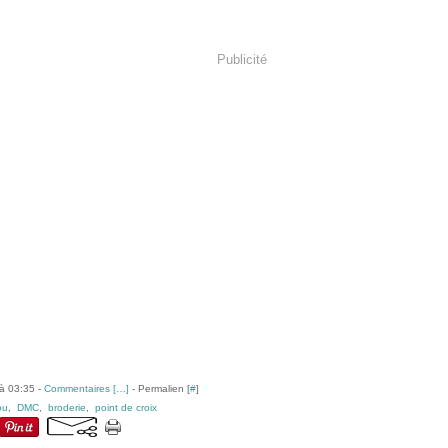
Publicité
à 03:35 -
Commentaires [
…
]
- Permalien [
#
]
ou
,
DMC
,
broderie
,
point de croix