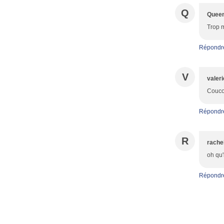
Q
Queen
Trop m
Répondr
V
valeri
Coucou
Répondr
R
rache
oh qu'
Répondr