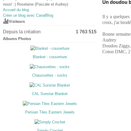
Un doudou b
nous! :) Roselaine (Pascale et Audrey)
Accueil du blog
Créer un blog avec CanalBlog
Il y a quelques
Visiteurs
croix, j'ai brod
Depuis la création
1 763 515
Bonne semaine
Albums Photos
Audrey
Doudou Ziggy
Coton DMC, 2 
Blanket - couverture
Chaussettes - socks
CAL Sunstar Blanket
Persian Tiles Eastern Jewels
Simply Crochet