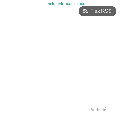
bleu
haken
demi-bride
Flux RSS
Publicité