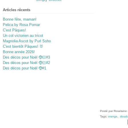
Articles récents
Bonne fête, maman!
Pelica by Rosa Pomar
C'est Pâques!
Un col victorien au tricot
Magnolia Ascot by Purl Soho
C'est bientôt Pâques! 🐰
Bonne année 2026!
Des décos pour Noël 🤶🏻#3
Des décos pour Noël 🤶🏻#2
Des décos pour Noël 🤶#1
Posté par Roselaine 
Tags:
orange
,
doud