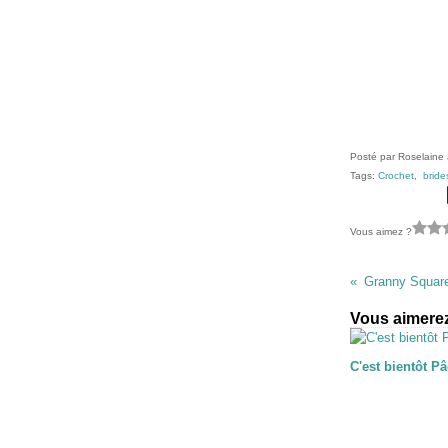
Posté par Roselaine 
Tags:
Crochet
,
bride
Vous aimez ?
Granny Square
Vous aimerez
C'est bientôt P