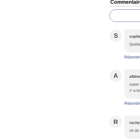
Commentair
S
sophi
Quelle
Répondr
A
albine
super 
/> a b
Répondr
R
rache
oh de 