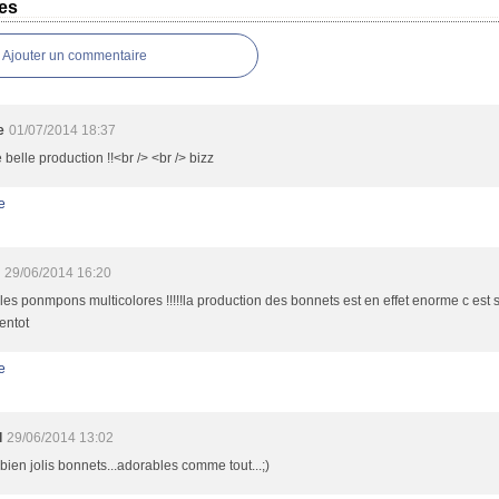
es
Ajouter un commentaire
e
01/07/2014 18:37
 belle production !!<br /> <br /> bizz
e
29/06/2014 16:20
les ponmpons multicolores !!!!!la production des bonnets est en effet enorme c est 
ientot
e
l
29/06/2014 13:02
bien jolis bonnets...adorables comme tout...;)