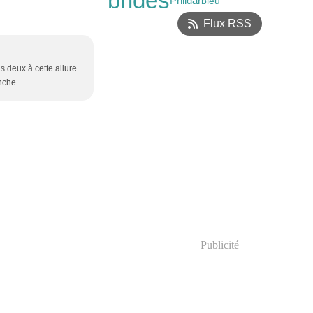
brides
Phildar
bleu
Flux RSS
us deux à cette allure
anche
Publicité