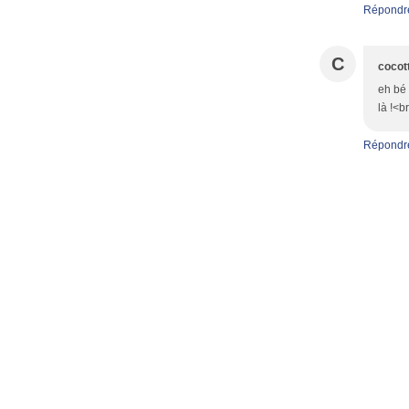
Répondr
C
cocot
eh bé 
là !<b
Répondr