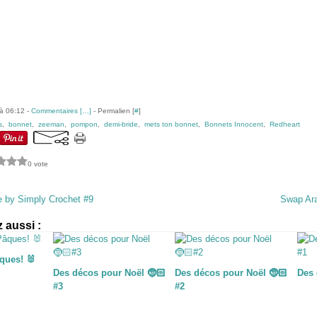
à 06:12 -
Commentaires [
…
]
- Permalien [
#
]
s
,
bonnet
,
zeeman
,
pompon
,
demi-bride
,
mets ton bonnet
,
Bonnets Innocent
,
Redheart
0 vote
 by Simply Crochet #9
Swap Ara
 aussi :
âques! 🐰
Des décos pour Noël 🤶🏻
Des décos pour Noël 🤶🏻
Des 
#3
#2