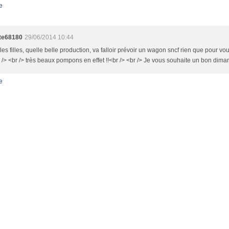
e
te68180
29/06/2014 10:44
les filles, quelle belle production, va falloir prévoir un wagon sncf rien que pour vo
r /> <br /> très beaux pompons en effet !!<br /> <br /> Je vous souhaite un bon dim
e