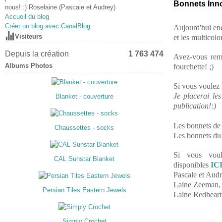
Bonnets Inn
nous! :) Roselaine (Pascale et Audrey)
Accueil du blog
Créer un blog avec CanalBlog
Aujourd'hui enc
Visiteurs
et les multicolo
Depuis la création
1 763 474
Avez-vous rem
Albums Photos
fourchette! ;)
Si vous voulez 
Je placerai le
Blanket - couverture
publication!:)
Les bonnets de
Chaussettes - socks
Les bonnets du 
Si vous voul
CAL Sunstar Blanket
disponibles
IC
Pascale et Audr
Laine Zeeman, q
Persian Tiles Eastern Jewels
Laine Redheart
Simply Crochet