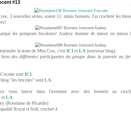
ocent #13
ore, 3 nouvelles séries, soient 12 minis bonnets. J'ai crocheté les bleu
res!
arqué les pompons bicolores! Audrey domine de mieux en mieux l
rejoindre la team de Miss Cox, c'est
ICI
et
LA
(nouveau blog).
s liens des différentes participantes du groupe dans la journée au fu
 Cocotte sont
ICI
.
blog "les bricoles" sont
LA
.
ez vous lancer dans l'aventure avec des bonnets au croche
I
et
LA
.
ey (Roselaine de Picardie)
ualité Royal et Soft, crochet 4