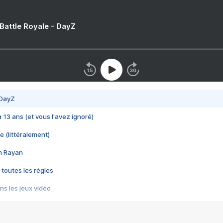
 Battle Royale - DayZ
 DayZ
 a 13 ans (et vous l'avez ignoré)
e (littéralement)
im Rayan
 toutes les règles
s les jeux vidéo
us choquant de Rockstar ? - Le scandale BULLY