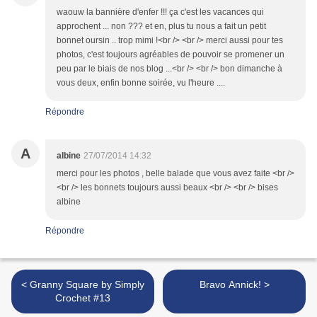
waouw la bannière d'enfer !!! ça c'est les vacances qui
approchent ... non ??? et en, plus tu nous a fait un petit
bonnet oursin .. trop mimi !<br /> <br /> merci aussi pour tes
photos, c'est toujours agréables de pouvoir se promener un
peu par le biais de nos blog ...<br /> <br /> bon dimanche à
vous deux, enfin bonne soirée, vu l'heure ....
Répondre
A
albine
27/07/2014 14:32
merci pour les photos , belle balade que vous avez faite <br />
<br /> les bonnets toujours aussi beaux <br /> <br /> bises
albine
Répondre
< Granny Square by Simply
Bravo Annick! >
Crochet #13