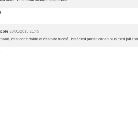
e
icote
26/01/2015 21:45
chaud, c'est confortable et c'est vite tricoté , bref c'est parfait car en plus c'est joli ! 
e