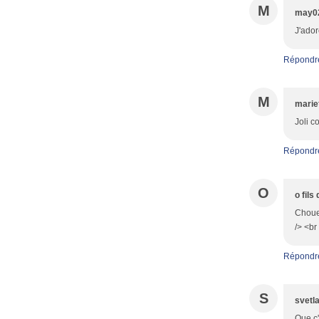
M
may0
J'ador
Répondr
M
marie
Joli c
Répondr
O
o fils
Chouet
/> <br
Répondr
S
svetl
Que c'