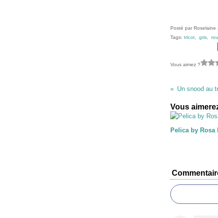
Posté par Roselaine 
Tags:
tricot
,
gris
,
ro
Vous aimez ?
Un snood au tr
Vous aimerez
Pelica by Rosa
Commentair