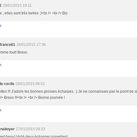
2
29/01/2015 19:11
e , elles sont très belles :)<br /> <br /> Biz
e
france61
28/01/2015 17:36
omme tout! Bravo.
e
 de cecile
28/01/2015 08:51
tes !!! J'adore les bonnes grosses écharpes. :) Je ne connaissais pas le point de sill
 /> Bravo !!!<br /> <br /> Bonne journée !
e
anaboyer
27/01/2015 09:23
est beau! Voilà deux écharpes superbes!