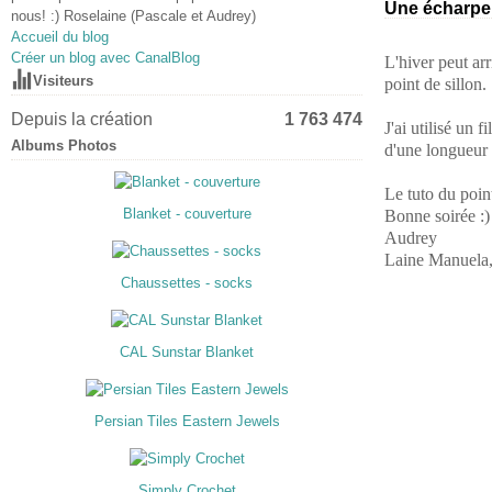
Une écharpe 
nous! :) Roselaine (Pascale et Audrey)
Accueil du blog
Créer un blog avec CanalBlog
L'hiver peut ar
Visiteurs
point de sillon.
Depuis la création
1 763 474
J'ai utilisé un 
Albums Photos
d'une longueur
Le tuto du point
Blanket - couverture
Bonne soirée :)
Audrey
Laine Manuela,
Chaussettes - socks
CAL Sunstar Blanket
Persian Tiles Eastern Jewels
Simply Crochet