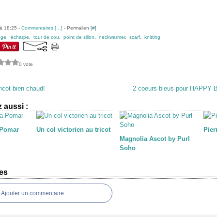
à 18:25 -
Commentaires [
…
]
- Permalien [
#
]
uge
,
écharpe
,
tour de cou
,
point de sillon
,
neckwarmer
,
scarf
,
knitting
0 vote
icot bien chaud!
2 coeurs bleus pour HAPPY
 aussi :
 Pomar
Un col victorien au tricot
Pier
Magnolia Ascot by Purl
Soho
es
Ajouter un commentaire