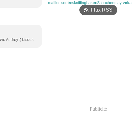
haken
virka
mailles serrées
knitting
Schachenmayr
Flux RSS
bravo Audrey :) bisous
Publicité