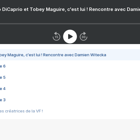
 DiCaprio et Tobey Maguire, c'est lui ! Rencontre avec Dam
bey Maguire, c'est lui ! Rencontre avec Damien Witecka
e 6
e 5
e 4
e 3
s créatrices de la VF !
e 2
e 1