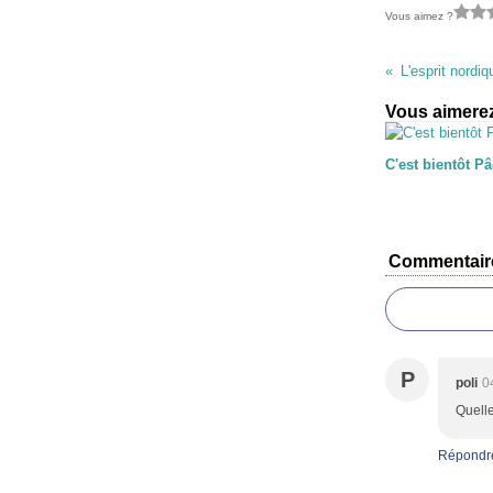
Vous aimez ?
L'esprit nordi
Vous aimerez
C'est bientôt P
Commentair
P
poli
0
Quelle
Répondr