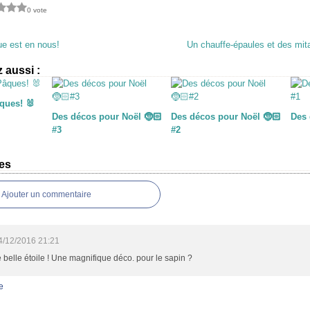
0 vote
que est en nous!
Un chauffe-épaules et des mita
 aussi :
âques! 🐰
Des décos pour Noël 🤶🏻
Des décos pour Noël 🤶🏻
Des 
#3
#2
es
Ajouter un commentaire
4/12/2016 21:21
 belle étoile ! Une magnifique déco. pour le sapin ?
e