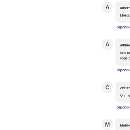
A
alber
Merci,
Répondr
A
albine
une me
vous d
Répondr
C
christ
Oh il 
Répondr
M
Mamie