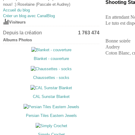
Shooting St
nous! :) Roselaine (Pascale et Audrey)
Accueil du blog
Créer un blog avec CanalBlog
En attendant No
Visiteurs
Le tuto est disp
Depuis la création
1 763 474
Albums Photos
Bonne soirée
Audrey
Coton Blanc, c
Blanket - couverture
Chaussettes - socks
CAL Sunstar Blanket
Persian Tiles Eastern Jewels
Simply Crochet