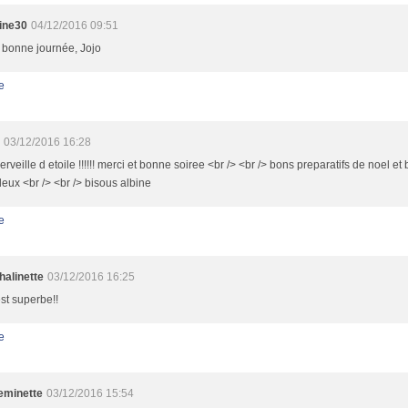
tine30
04/12/2016 09:51
 bonne journée, Jojo
e
03/12/2016 16:28
rveille d etoile !!!!!! merci et bonne soiree <br /> <br /> bons preparatifs de noel e
eux <br /> <br /> bisous albine
e
halinette
03/12/2016 16:25
est superbe!!
e
minette
03/12/2016 15:54