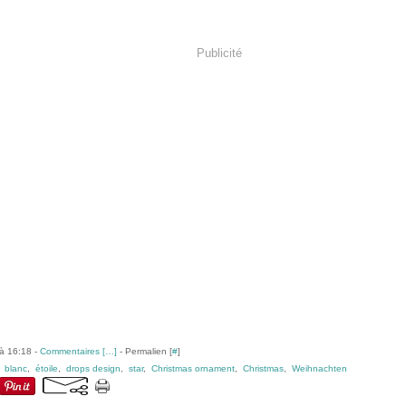
Publicité
à 16:18 -
Commentaires [
…
]
- Permalien [
#
]
,
blanc
,
étoile
,
drops design
,
star
,
Christmas ornament
,
Christmas
,
Weihnachten