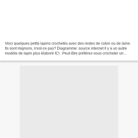
Voici quelques petits lapins crochetés avec des restes de coton ou de laine.
Ils sont mignons, n'est-ce pas? Diagramme: source internet Il y a un autre
modèle de lapin plus élaboré ICI . Peut-être préférez-vous crocheter un
poussin 🐤 ou... une chouette...