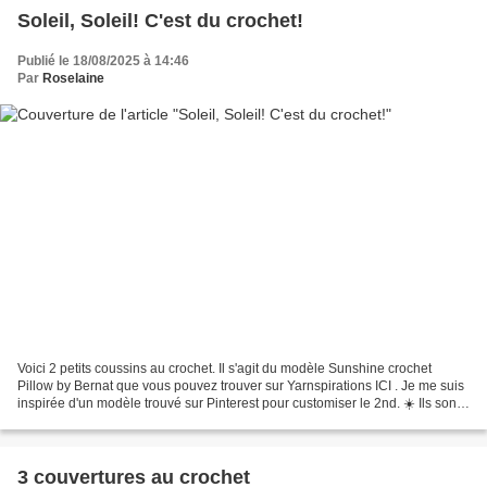
Soleil, Soleil! C'est du crochet!
Publié le 18/08/2025 à 14:46
Par
Roselaine
Voici 2 petits coussins au crochet. Il s'agit du modèle Sunshine crochet
Pillow by Bernat que vous pouvez trouver sur Yarnspirations ICI . Je me suis
inspirée d'un modèle trouvé sur Pinterest pour customiser le 2nd. ☀️ Ils sont
très mignons , n'est-ce...
3 couvertures au crochet