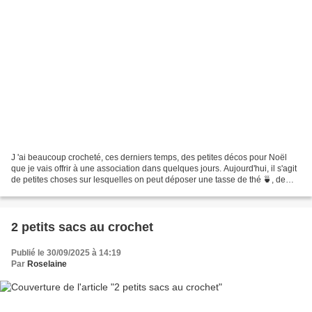
J 'ai beaucoup crocheté, ces derniers temps, des petites décos pour Noël
que je vais offrir à une association dans quelques jours. Aujourd'hui, il s'agit
de petites choses sur lesquelles on peut déposer une tasse de thé 🍵, de
café, de chocolat mais aussi...
2 petits sacs au crochet
Publié le 30/09/2025 à 14:19
Par
Roselaine