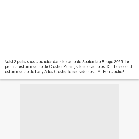
Voici 2 petits sacs crochetés dans le cadre de Septembre Rouge 2025. Le
premier est un modèle de Crochet Musings, le tuto vidéo est ICI . Le second
est un modèle de Lany Artes Crochê, le tuto vidéo est LÀ . Bon crochet!
Happy crocheting!Viel spaß beim...