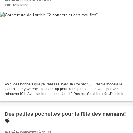
Publié le 11/08/2025 à 10:03
Par
Roselaine
Voici des bonnets que j'ai réalisés avec un crochet 4,5. C'est le modèle le
Caron Teeny Weeny Crochet Cap pour Yarnspiration que vous pouvez
retrouver ICI . Avec un bonnet, que faut-il? Des moufles bien sûr! J'ai choisi
de crocheter celles proposées par...
Des petites pochettes pour la fête des mamans!
💝
Publié le 24/05/2025 à 11:13