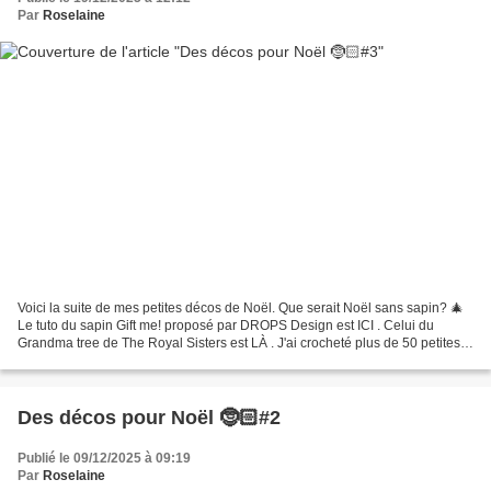
Par
Roselaine
Voici la suite de mes petites décos de Noël. Que serait Noël sans sapin? 🎄
Le tuto du sapin Gift me! proposé par DROPS Design est ICI . Celui du
Grandma tree de The Royal Sisters est LÀ . J'ai crocheté plus de 50 petites
décos de Noël que j'ai déjà offertes...
Des décos pour Noël 🤶🏻#2
Publié le 09/12/2025 à 09:19
Par
Roselaine