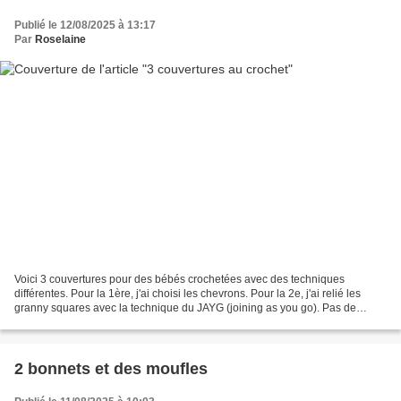
Publié le 12/08/2025 à 13:17
Par
Roselaine
Voici 3 couvertures pour des bébés crochetées avec des techniques
différentes. Pour la 1ère, j'ai choisi les chevrons. Pour la 2e, j'ai relié les
granny squares avec la technique du JAYG (joining as you go). Pas de
coutures, j'adore! 😍 Une petite aide...
2 bonnets et des moufles