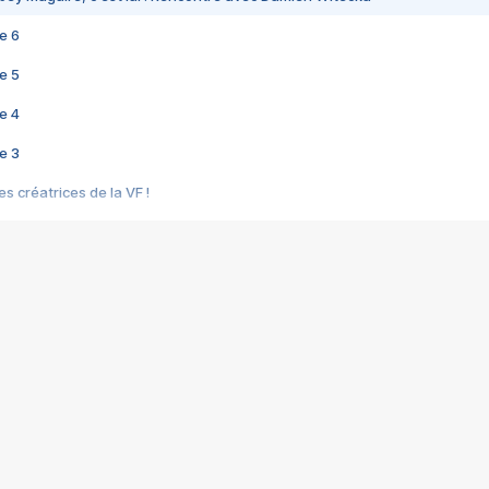
e 6
e 5
e 4
e 3
s créatrices de la VF !
e 2
e 1
e Mektoub My Love arrive enfin ! Rencontre avec Shaïn Boumedine et Sal
i : après Toni en famille
elle réalise le bouleversant Dites lui que je l'aime
ais ! Rencontre autour de Vie privée de Rebecca Zlotowski
 de Marguerite, Grave... Rencontre avec Ella Rumpf