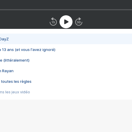
 DayZ
 a 13 ans (et vous l'avez ignoré)
e (littéralement)
im Rayan
 toutes les règles
s les jeux vidéo
us choquant de Rockstar ? - Le scandale BULLY
e plus moche de Steam
du RÊVE tourne au CAUCHEMAR