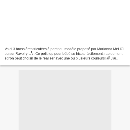
Voici 3 brassières tricotées à partir du modèle proposé par Marianna Mel ICI
ou sur Ravelry LÀ . Ce petit top pour bébé se tricote facilement, rapidement
et l'on peut choisir de le réaliser avec une ou plusieurs couleurs! 🌈 J'ai
choisi de tricoter la...