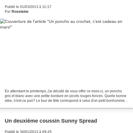
Publié le 01/03/2013 à 11:17
Par
Roselaine
En attendant le printemps, j'ai décidé de vous offrir ce mois-ci, un poncho
gris et blanc avec une petite bordure en picots rouges foncés. Quelle bonne
idée, n'est-ce pas? Le tour de tête correspond à celui d'un petit bonhomme
de 3 ans. La hauteur entre...
Un deuxième coussin Sunny Spread
Publié le 30/01/2013 à 09:25