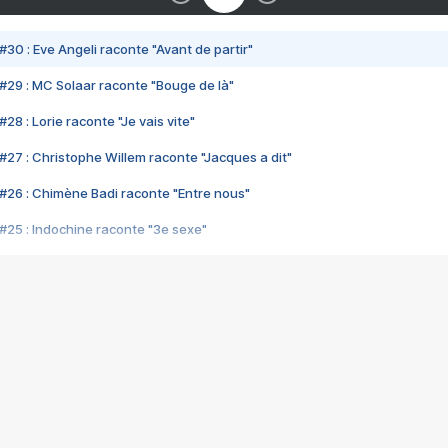
#30 : Eve Angeli raconte "Avant de partir"
#29 : MC Solaar raconte "Bouge de là"
28 : Lorie raconte "Je vais vite"
#27 : Christophe Willem raconte "Jacques a dit"
#26 : Chimène Badi raconte "Entre nous"
#25 : Indochine raconte "3e sexe"
#24 : Zaho raconte "C'est chelou"
#23 : Patrick Bruel raconte "Au café des délices"
#22 : Kyo raconte "Le chemin"
#21 : Nolwenn Leroy raconte "Cassé"
#20 : Patrick Hernandez raconte "Born to be alive"
#19 : Lorie raconte "Près de moi"