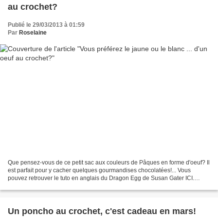
au crochet?
Publié le 29/03/2013 à 01:59
Par
Roselaine
Que pensez-vous de ce petit sac aux couleurs de Pâques en forme d'oeuf? Il
est parfait pour y cacher quelques gourmandises chocolatées!... Vous
pouvez retrouver le tuto en anglais du Dragon Egg de Susan Gater ICI.
Comme vous pouvez le voir, les liens...
Un poncho au crochet, c'est cadeau en mars!