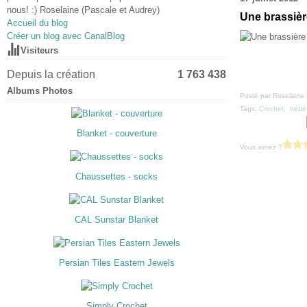
nous! :) Roselaine (Pascale et Audrey)
Une brassiè
Accueil du blog
Créer un blog avec CanalBlog
Visiteurs
Depuis la création
1 763 438
Albums Photos
Posté par Roselaine 
Tags:
Crochet
,
bébé
Blanket - couverture
Vous aimez ?
Chaussettes - socks
CAL Sunstar Blanket
Persian Tiles Eastern Jewels
Simply Crochet