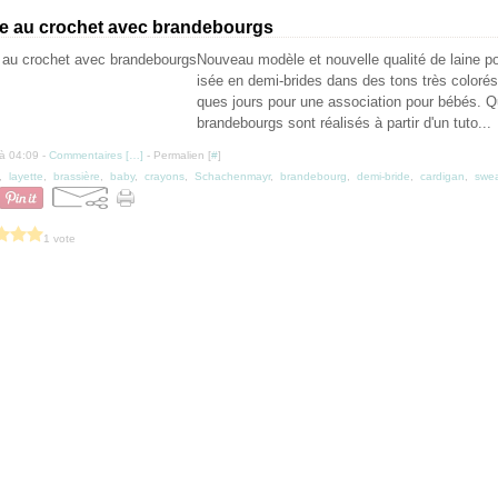
re au crochet avec brandebourgs
Nouveau modèle et nouvelle qualité de laine pou
isée en demi-brides dans des tons très colorés.
ques jours pour une association pour bébés. 
brandebourgs sont réalisés à partir d'un tuto...
à 04:09 -
Commentaires [
…
]
- Permalien [
#
]
,
layette
,
brassière
,
baby
,
crayons
,
Schachenmayr
,
brandebourg
,
demi-bride
,
cardigan
,
swea
1 vote