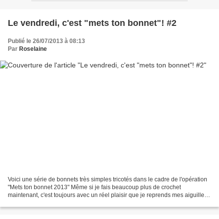
Le vendredi, c'est "mets ton bonnet"! #2
Publié le 26/07/2013 à 08:13
Par
Roselaine
Voici une série de bonnets très simples tricotés dans le cadre de l'opération
"Mets ton bonnet 2013" Même si je fais beaucoup plus de crochet
maintenant, c'est toujours avec un réel plaisir que je reprends mes aiguilles
à tricoter, et plus encore lorsque...