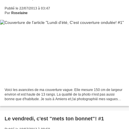
Publié le 22/07/2013 à 03:47
Par
Roselaine
Voici les avancées de ma couverture vague. Elle mesure 150 cm de largeur
environ et est haute de 13 rangs. La qualité de la photo n'est pas aussi
bonne que d'habitude. Je suis à Amiens et j'ai photographié mes vagues
avec les moyens du bord! Pour le tuto...
Le vendredi, c'est "mets ton bonnet"! #1