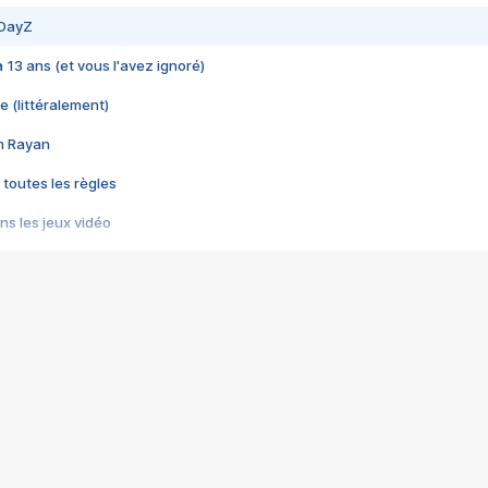
 DayZ
 a 13 ans (et vous l'avez ignoré)
e (littéralement)
im Rayan
 toutes les règles
s les jeux vidéo
us choquant de Rockstar ? - Le scandale BULLY
e plus moche de Steam
du RÊVE tourne au CAUCHEMAR
pendant 8 heures
it… à tort
umiliés par un jeu vidéo