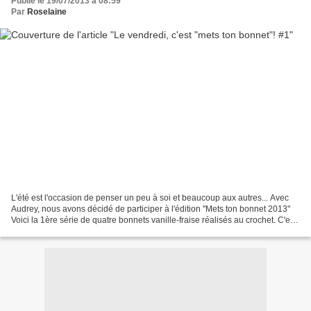
Publié le 19/07/2013 à 08:59
Par
Roselaine
L'été est l'occasion de penser un peu à soi et beaucoup aux autres... Avec
Audrey, nous avons décidé de participer à l'édition "Mets ton bonnet 2013"
Voici la 1ère série de quatre bonnets vanille-fraise réalisés au crochet. C'est
Audrey qui a fait les...