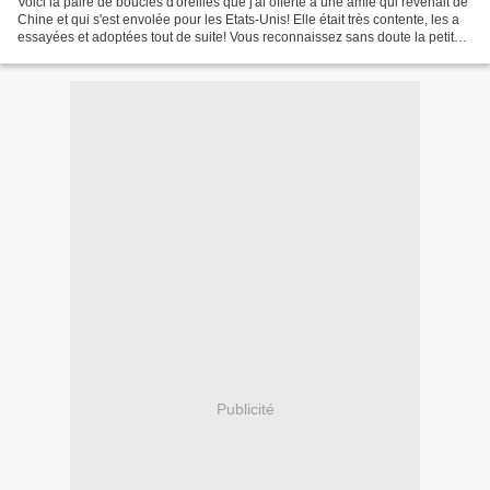
Voici la paire de boucles d'oreilles que j'ai offerte à une amie qui revenait de
Chine et qui s'est envolée pour les Etats-Unis! Elle était très contente, les a
essayées et adoptées tout de suite! Vous reconnaissez sans doute la petite
fleur!... Pour...
Publicité