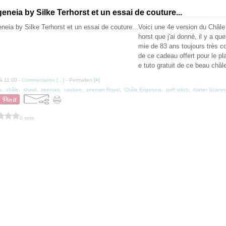
eneia by Silke Terhorst et un essai de couture...
Voici une 4e version du Châle
horst que j'ai donné, il y a q
mie de 83 ans toujours très coq
de ce cadeau offert pour le pla
e tuto gratuit de ce beau châle
à 11:00 -
Commentaires [
…
]
- Permalien [
#
]
s
,
châle
,
shawl
,
zeeman
,
couture
,
zeeman Royal
,
Châle Erigeneia
,
puff stitch
,
Atelier Scämm
0 vote