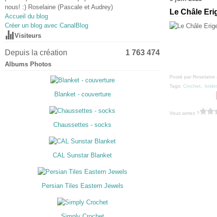
nous! :) Roselaine (Pascale et Audrey)
Le Châle Erig
Accueil du blog
Créer un blog avec CanalBlog
Visiteurs
Depuis la création
1 763 474
Albums Photos
Posté par Roselaine 
Tags:
Crochet
,
bride
Blanket - couverture
Vous aimez ?
Chaussettes - socks
CAL Sunstar Blanket
Persian Tiles Eastern Jewels
Simply Crochet