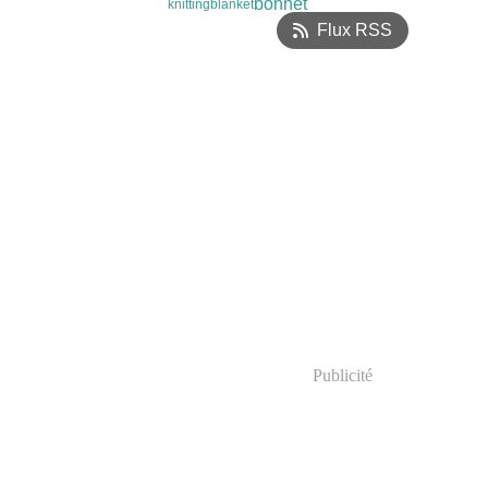
bonnet
knitting
blanket
Flux RSS
Publicité