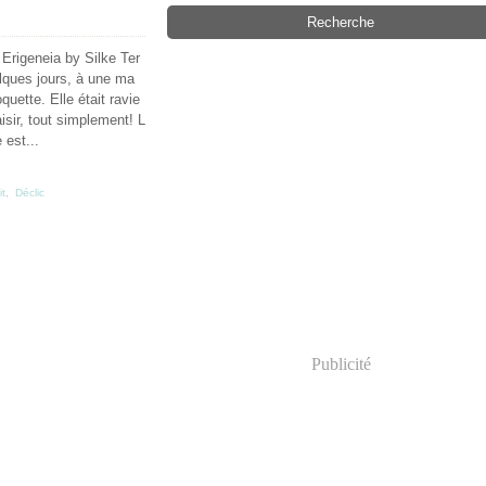
 Erigeneia by Silke Ter
uelques jours, à une ma
uette. Elle était ravie
isir, tout simplement! L
 est...
it
,
Déclic
Publicité