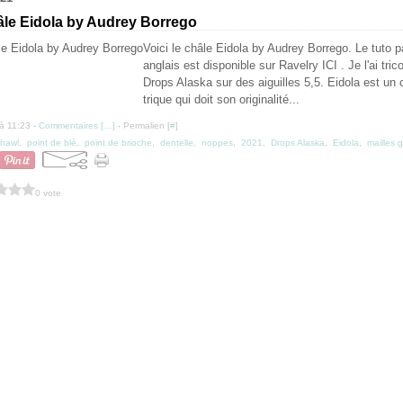
hâle Eidola by Audrey Borrego
Voici le châle Eidola by Audrey Borrego. Le tuto p
anglais est disponible sur Ravelry ICI . Je l'ai tri
Drops Alaska sur des aiguilles 5,5. Eidola est un
trique qui doit son originalité...
à 11:23 -
Commentaires [
…
]
- Permalien [
#
]
shawl
,
point de blé
,
point de brioche
,
dentelle
,
noppes
,
2021
,
Drops Alaska
,
Eidola
,
mailles g
0 vote