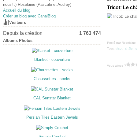
nous! :) Roselaine (Pascale et Audrey)
Tricot: Le c
Accueil du blog
Créer un blog avec CanalBlog
Visiteurs
Depuis la création
1 763 474
Albums Photos
Posté par Roselaine 
Tags:
tricot
,
châle
,
Blanket - couverture
Vous aimez ?
Chaussettes - socks
CAL Sunstar Blanket
Persian Tiles Eastern Jewels
Simply Crochet