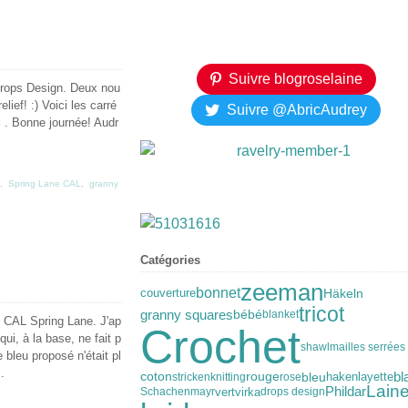
Suivre blogroselaine
 Drops Design. Deux nou
ief! :) Voici les carré
Suivre @AbricAudrey
i . Bonne journée! Audr
,
Spring Lane CAL
,
granny
Catégories
zeeman
bonnet
couverture
Häkeln
tricot
granny squares
bébé
blanket
du CAL Spring Lane. J'ap
Crochet
qui, à la base, ne fait p
shawl
mailles serrées
 bleu proposé n'était pl
.
bl
bleu
coton
rouge
haken
stricken
knitting
rose
layette
Lain
Phildar
vert
virka
Schachenmayr
drops design