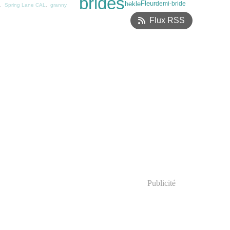
brides
hekle
Fleur
demi-bride
,
Spring Lane CAL
,
granny
Flux RSS
Publicité