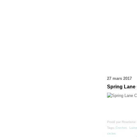
27 mars 2017
Spring Lane
Posté par Roselaine 
Tags:
Crochet
,
Lain
circles