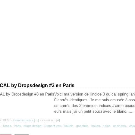
 CAL by Dropsdesign #3 en Paris
Voici ma version de l'indice 3 du cal spring lane
0 carrés identiques. Je me suis amusée à asso
ds carrés des 3 premiers indices.J'aime beau
eurs mais j'ai un petit souci avec le blanc......
à 18:03 -
Commentaires [
…
]
- Permalien [
#
]
e
,
Drops
,
Paris
,
drops design
,
Drops ♥ you
,
Häkeln
,
ganchillo
,
haken
,
hekle
,
uncinetto
,
virka