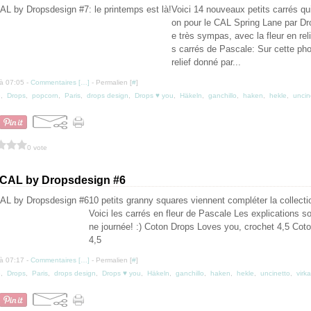
Voici 14 nouveaux petits carrés qui
on pour le CAL Spring Lane par Dr
e très sympas, avec la fleur en reli
s carrés de Pascale: Sur cette phot
relief donné par...
à 07:05 -
Commentaires [
…
]
- Permalien [
#
]
e
,
Drops
,
popcorn
,
Paris
,
drops design
,
Drops ♥ you
,
Häkeln
,
ganchillo
,
haken
,
hekle
,
uncin
0 vote
 CAL by Dropsdesign #6
10 petits granny squares viennent compléter la collect
Voici les carrés en fleur de Pascale Les explications so
ne journée! :) Coton Drops Loves you, crochet 4,5 Coto
4,5
à 07:17 -
Commentaires [
…
]
- Permalien [
#
]
e
,
Drops
,
Paris
,
drops design
,
Drops ♥ you
,
Häkeln
,
ganchillo
,
haken
,
hekle
,
uncinetto
,
virka