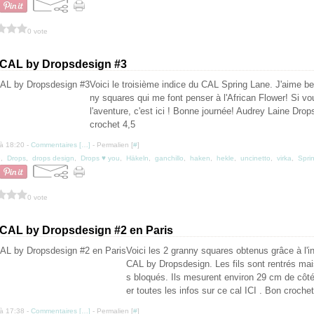
0 vote
 CAL by Dropsdesign #3
Voici le troisième indice du CAL Spring Lane. J'aime b
ny squares qui me font penser à l'African Flower! Si vo
l'aventure, c'est ici ! Bonne journée! Audrey Laine Dro
crochet 4,5
à 18:20 -
Commentaires [
…
]
- Permalien [
#
]
e
,
Drops
,
drops design
,
Drops ♥ you
,
Häkeln
,
ganchillo
,
haken
,
hekle
,
uncinetto
,
virka
,
Spri
0 vote
 CAL by Dropsdesign #2 en Paris
Voici les 2 granny squares obtenus grâce à l'i
CAL by Dropsdesign. Les fils sont rentrés mai
s bloqués. Ils mesurent environ 29 cm de côt
er toutes les infos sur ce cal ICI . Bon crochet!
à 17:38 -
Commentaires [
…
]
- Permalien [
#
]