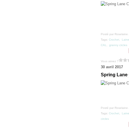
Posté par Roselaine 
Tags:
Crochet
,
Lain
CAL
,
granny circles
Vous aimez ?
30 avril 2017
Spring Lane
Posté par Roselaine 
Tags:
Crochet
,
Lain
circles