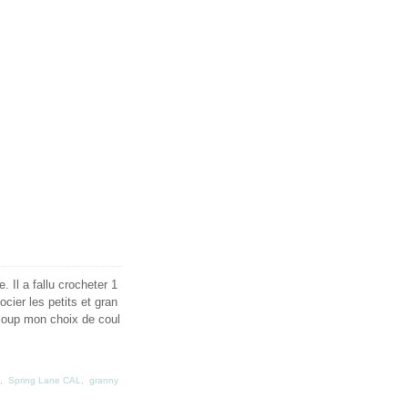
. Il a fallu crocheter 1
cier les petits et gran
coup mon choix de coul
,
Spring Lane CAL
,
granny