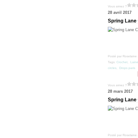
Vous aimez ?
28 avril 2017
Spring Lane
Posté par Roselaine 
Tags:
Crochet
,
Lain
circles
,
Drops paris
Vous aimez ?
28 mars 2017
Spring Lane 
Posté par Roselaine 