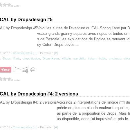
0 vote
 CAL by Dropsdesign #5
Voici les suites de l'aventure du CAL Spring Lane par
veaux grands granny squares avec nopes et brides en rel
s de Pascale Les explications de l'indice se trouvent ic
ey Coton Drops Loves...
à 12:57 -
Commentaires [
…
]
- Permalien [
#
]
e
,
Drops
,
Paris
,
drops design
,
Drops ♥ you
,
Häkeln
,
ganchillo
,
haken
,
hekle
,
uncinetto
,
virka
0 vote
CAL by Dropsdesign #4: 2 versions
Voici nos 2 interprétations de l'indice n°4 
précie de plus en plus la couleur turquoise, 
as partie de la proposition de Drops. Mais le
us disponible, donc j'ai improvisé et pris le..
à 17:51 -
Commentaires [
…
]
- Permalien [
#
]