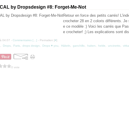
 CAL by Dropsdesign #8: Forget-Me-Not
Retour en force des petits carrés! L'ind
crocheter 28 en 2 coloris différents. Je 
e ce modèle :) Voici les carrés que Pas
e crocheter! ;) Les explications sont dis
à 04:07 -
Commentaires [
…
]
- Permalien [
#
]
e
,
Drops
,
Paris
,
drops design
,
Drops ♥ you
,
Häkeln
,
ganchillo
,
haken
,
hekle
,
uncinetto
,
virka
0 vote