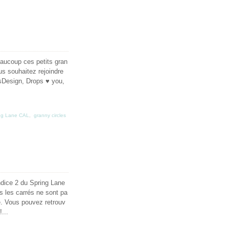
eaucoup ces petits gran
us souhaitez rejoindre
psDesign, Drops ♥ you,
ng Lane CAL
,
granny circles
ndice 2 du Spring Lane
s les carrés ne sont pa
é. Vous pouvez retrouv
...