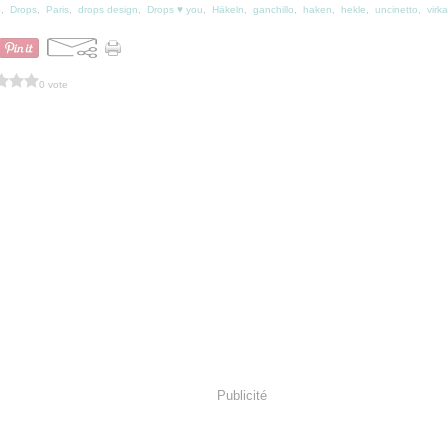
e
,
Drops
,
Paris
,
drops design
,
Drops ♥ you
,
Häkeln
,
ganchillo
,
haken
,
hekle
,
uncinetto
,
virka
0 vote
Publicité