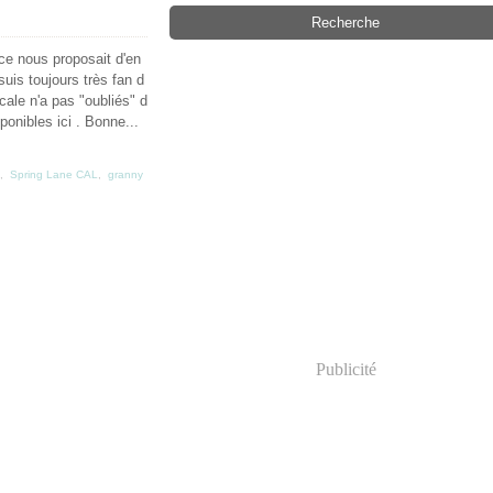
ice nous proposait d'en
suis toujours très fan d
cale n'a pas "oubliés" d
ponibles ici . Bonne...
,
Spring Lane CAL
,
granny
Publicité