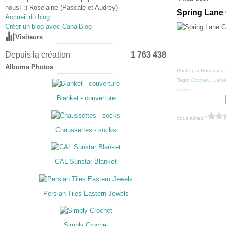
nous! :) Roselaine (Pascale et Audrey)
Spring Lane
Accueil du blog
Créer un blog avec CanalBlog
Visiteurs
Depuis la création
1 763 438
Albums Photos
Posté par Roselaine 
Tags:
Crochet
,
Lain
circles
Blanket - couverture
Vous aimez ?
Chaussettes - socks
CAL Sunstar Blanket
Persian Tiles Eastern Jewels
Simply Crochet