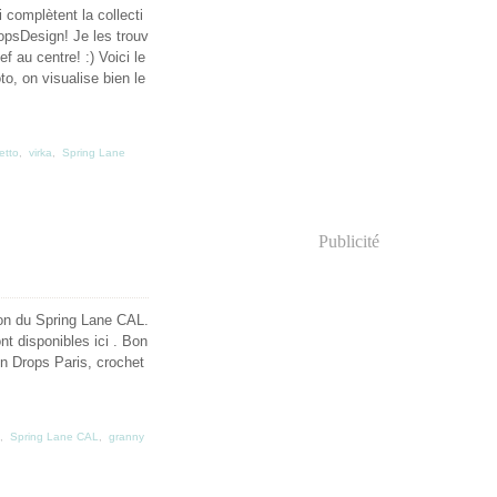
 complètent la collecti
opsDesign! Je les trouv
ef au centre! :) Voici le
o, on visualise bien le
etto
,
virka
,
Spring Lane
Publicité
ion du Spring Lane CAL.
nt disponibles ici . Bon
n Drops Paris, crochet
,
Spring Lane CAL
,
granny