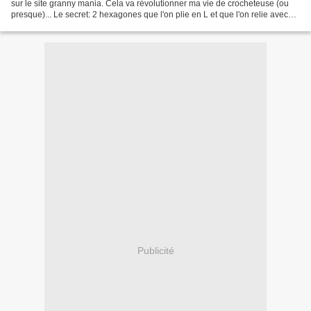
sur le site granny mania. Cela va révolutionner ma vie de crocheteuse (ou
presque)... Le secret: 2 hexagones que l'on plie en L et que l'on relie avec
une jolie couture! Voici le...
Publicité