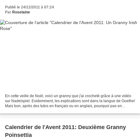
Publié le 24/12/2011 à 07:24
Par
Roselaine
En cette veille de Noël, voici un granny que j'ai crocheté grâce à une vidéo
sur Nadelspiel. Evidemment, les explications sont dans la langue de Goethe!
Mais bon, après des tutos en français ou en anglais, pourquoi pas en
allemand! J'aime beaucoup cette...
Calendrier de l'Avent 2011: Deuxième Granny
Poinsettia