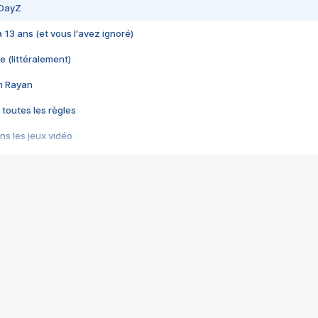
 DayZ
 a 13 ans (et vous l'avez ignoré)
e (littéralement)
im Rayan
 toutes les règles
s les jeux vidéo
us choquant de Rockstar ? - Le scandale BULLY
e plus moche de Steam
du RÊVE tourne au CAUCHEMAR
pendant 8 heures
it… à tort
umiliés par un jeu vidéo
ire - Final Fantasy 8