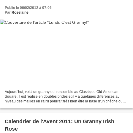
Publié le 06/02/2012 à 07:06
Par
Roselaine
Aujourd'hui, voici un granny qui ressemble au Classique Old American
Square. Il est réalisé en doubles brides et il y a quelques différences au
niveau des mailles en l'air.Il pourrait très bien être la base d'un chèche ou
d'un châle... Beyond the Square...
Calendrier de l'Avent 2011: Un Granny Irish
Rose