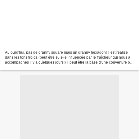
Aujourd'hui, pas de granny square mais un granny hexagon! Il est réalisé
dans les tons froids (peut être suis-je influencée par le fraîcheur qui nous a
accompagnés il y a quelques jours!) Il peut être la base d'une couverture ou
d'un sac! Beyond the Square...