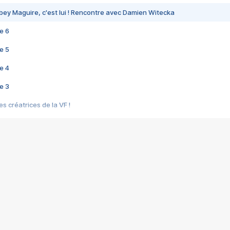
bey Maguire, c'est lui ! Rencontre avec Damien Witecka
e 6
e 5
e 4
e 3
s créatrices de la VF !
e 2
e 1
e Mektoub My Love arrive enfin ! Rencontre avec Shaïn Boumedine et Sal
i : après Toni en famille
elle réalise le bouleversant Dites lui que je l'aime
ais ! Rencontre autour de Vie privée de Rebecca Zlotowski