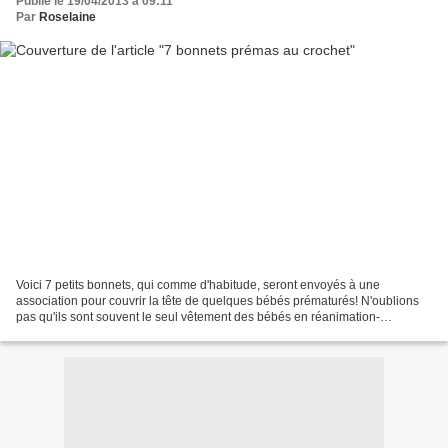
Publié le 19/04/2013 à 09:11
Par
Roselaine
Voici 7 petits bonnets, qui comme d'habitude, seront envoyés à une
association pour couvrir la tête de quelques bébés prématurés! N'oublions
pas qu'ils sont souvent le seul vêtement des bébés en réanimation-
néonatalogie. Ces petites touches de couleur...