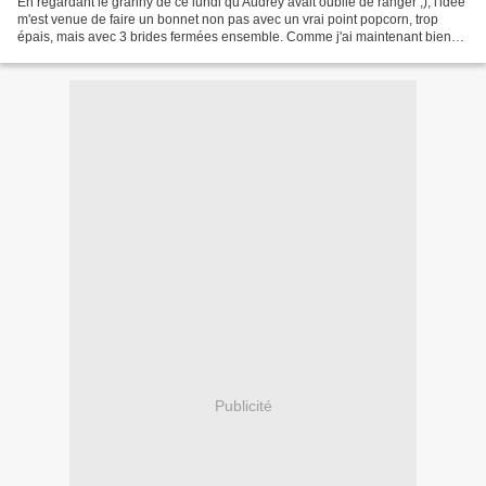
En regardant le granny de ce lundi qu'Audrey avait oublié de ranger ;), l'idée
m'est venue de faire un bonnet non pas avec un vrai point popcorn, trop
épais, mais avec 3 brides fermées ensemble. Comme j'ai maintenant bien
en tête, le système: 12, 24 et...
Publicité