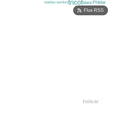
tricot
blanc
Phildar
mailles serrées
Flux RSS
Publicité