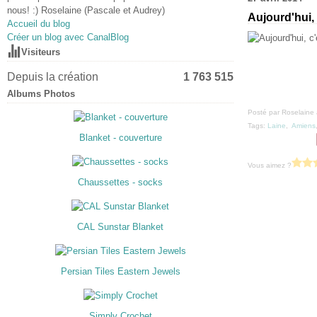
nous! :) Roselaine (Pascale et Audrey)
Aujourd'hui,
Accueil du blog
Créer un blog avec CanalBlog
Visiteurs
Depuis la création
1 763 515
Albums Photos
Posté par Roselaine 
Tags:
Laine
,
Amiens
Blanket - couverture
Vous aimez ?
Chaussettes - socks
CAL Sunstar Blanket
Persian Tiles Eastern Jewels
Simply Crochet