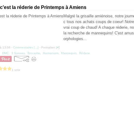
 c'est la réderie de Printemps à Amiens
Malgré la grisaille amiénoise, notre journ
c tous nos achats coups de coeur! Notre
vrai coup de chaud! A chaque réderie, 
la recherche de mannequins! C'est amus
orphologies...
à 13:06 -
Commentaires [
…
]
- Permalien [
#
]
,
DMC
,
3 Suisses
,
Brocante
,
Harmonium
,
Mannequin
,
Réderie
1 vote