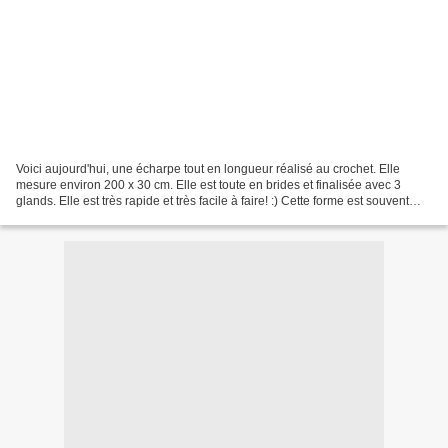
Voici aujourd'hui, une écharpe tout en longueur réalisé au crochet. Elle
mesure environ 200 x 30 cm. Elle est toute en brides et finalisée avec 3
glands. Elle est très rapide et très facile à faire! :) Cette forme est souvent
appelée Baktus et correspond...