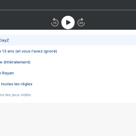
 DayZ
 a 13 ans (et vous l'avez ignoré)
e (littéralement)
im Rayan
 toutes les règles
s les jeux vidéo
us choquant de Rockstar ? - Le scandale BULLY
e plus moche de Steam
du RÊVE tourne au CAUCHEMAR