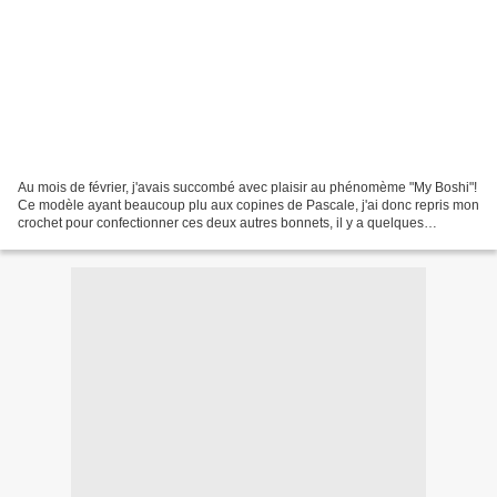
Au mois de février, j'avais succombé avec plaisir au phénomème "My Boshi"!
Ce modèle ayant beaucoup plu aux copines de Pascale, j'ai donc repris mon
crochet pour confectionner ces deux autres bonnets, il y a quelques
semaines déjà!... Le seul hic, c'est...