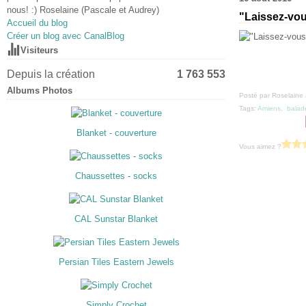
nous! :) Roselaine (Pascale et Audrey)
"Laissez-vou
Accueil du blog
Créer un blog avec CanalBlog
Visiteurs
Depuis la création
1 763 553
Albums Photos
Posté par Roselaine 
Tags:
Amiens
,
balad
Blanket - couverture
Vous aimez ?
Chaussettes - socks
CAL Sunstar Blanket
Persian Tiles Eastern Jewels
Simply Crochet