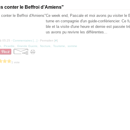
s conter le Beffroi d'Amiens"
Ce week end, Pascale et moi avons pu visiter le 
turne en compagnie d'un guide-confériencier. Ce fu
ble et la visite d'une heure et demie est passée très
us avons pu revivre les différentes...
à 05:25 -
Commentaires [
…
]
- Permalien [
#
]
e
,
Picardie
,
Grande Guerre
,
Nocture
,
Tourisme
,
somme
1 vote