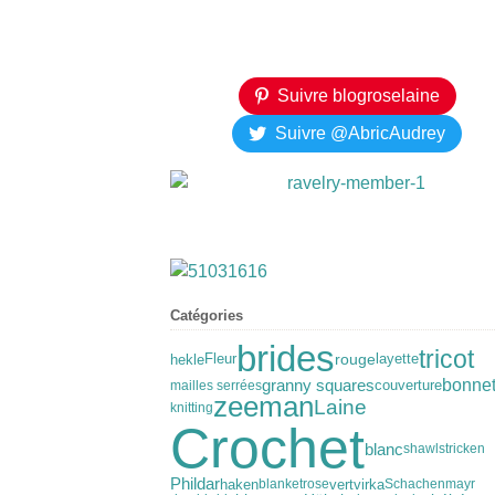
Suivre blogroselaine
Suivre @AbricAudrey
Catégories
brides
tricot
hekle
rouge
Fleur
layette
granny squares
bonne
couverture
mailles serrées
zeeman
Laine
knitting
Crochet
blanc
shawl
stricken
Phildar
haken
vert
virka
blanket
rose
Schachenmayr