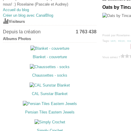
nous! :) Roselaine (Pascale et Audrey)
Oats by Tinc
Accueil du blog
Créer un blog avec CanalBlog
Visiteurs
Depuis la création
1 763 438
Posté par Roselaine 
Albums Photos
Tags:
vert
,
tricot
,
ro
Blanket - couverture
Vous aimez ?
Chaussettes - socks
CAL Sunstar Blanket
Persian Tiles Eastern Jewels
Simply Crochet