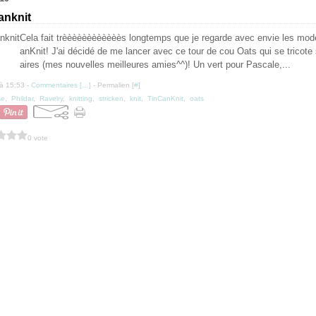
anknit
Cela fait trèèèèèèèèèèèès longtemps que je regarde avec envie les mod
anKnit! J'ai décidé de me lancer avec ce tour de cou Oats qui se tricote s
aires (mes nouvelles meilleures amies^^)! Un vert pour Pascale,...
à 15:53 -
Commentaires [
…
]
- Permalien [
#
]
se
,
Phildar
,
Ravelry
,
knitting
,
stricken
,
knit
,
TinCanKnit
,
oats
0 vote