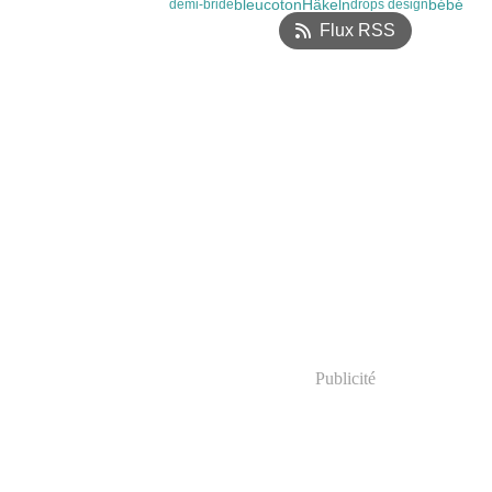
bleu
Häkeln
bébé
coton
demi-bride
drops design
Flux RSS
Publicité