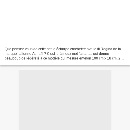
Que pensez-vous de cette petite écharpe crochetée ave le fil Regina de la
marque italienne Adriafil ? C'est le fameux motif ananas qui donne
beaucoup de légéreté à ce modèle qui mesure environ 100 cm x 18 cm. 2
pelotes ont été nécessaires. J'aime beaucoup...