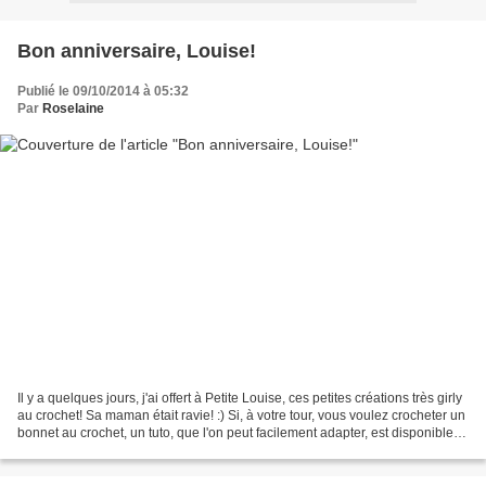
Bon anniversaire, Louise!
Publié le 09/10/2014 à 05:32
Par
Roselaine
Il y a quelques jours, j'ai offert à Petite Louise, ces petites créations très girly
au crochet! Sa maman était ravie! :) Si, à votre tour, vous voulez crocheter un
bonnet au crochet, un tuto, que l'on peut facilement adapter, est disponible
ici . Le...