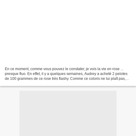
En ce moment, comme vous pouvez le constater, je vois la vie en rose ...
presque fluo. En effet, il y a quelques semaines, Audrey a acheté 2 pelotes
de 100 grammes de ce rose très flashy. Comme ce coloris ne lui plaît pas,
elle me les a gentiment offertes!...