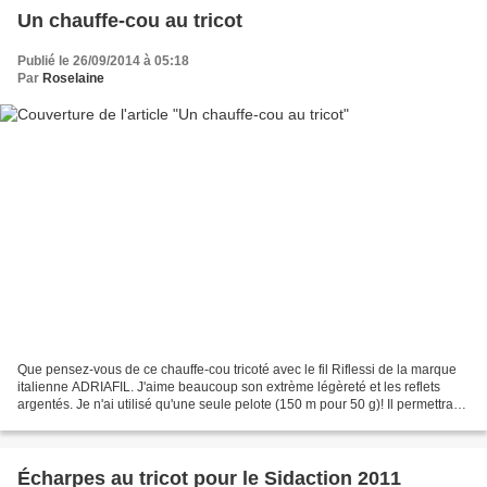
Un chauffe-cou au tricot
Publié le 26/09/2014 à 05:18
Par
Roselaine
Que pensez-vous de ce chauffe-cou tricoté avec le fil Riflessi de la marque
italienne ADRIAFIL. J'aime beaucoup son extrème légèreté et les reflets
argentés. Je n'ai utilisé qu'une seule pelote (150 m pour 50 g)! Il permettra
de lutter facilement contre...
Écharpes au tricot pour le Sidaction 2011