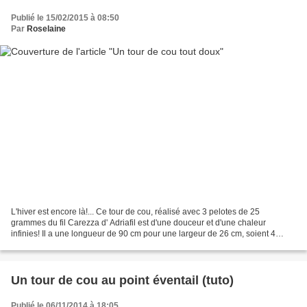
Publié le 15/02/2015 à 08:50
Par
Roselaine
L'hiver est encore là!... Ce tour de cou, réalisé avec 3 pelotes de 25
grammes du fil Carezza d' Adriafil est d'une douceur et d'une chaleur
infinies! Il a une longueur de 90 cm pour une largeur de 26 cm, soient 4
motifs au point coquille. Audrey a beaucoup...
Un tour de cou au point éventail (tuto)
Publié le 06/11/2014 à 18:05