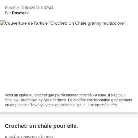
Publié le 31/01/2021 à 07:47
Par
Roselaine
Voici un châle au crochet que j'ai récemment offert à Pascale. Il s'agit du
Shallow Half Shawl by Silke Terhorst. Le modèle est disponible gratuitement
en anglais sur Ravelry avec explications et grille. Il se crochète très
rapidement. Qu'en pensez-vous?...
Crochet: un châle pour elle.
Publié le 17/05/2020 à 10:09