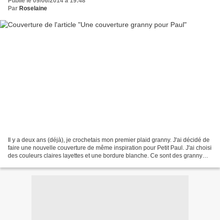
Publié le 09/06/2014 à 19:48
Par
Roselaine
Il y a deux ans (déjà), je crochetais mon premier plaid granny. J'ai décidé de
faire une nouvelle couverture de même inspiration pour Petit Paul. J'ai choisi
des couleurs claires layettes et une bordure blanche. Ce sont des granny
squares avec 3 rangs....