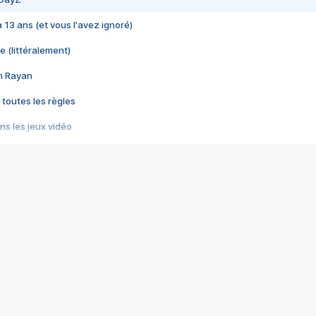
 a 13 ans (et vous l'avez ignoré)
e (littéralement)
im Rayan
 toutes les règles
s les jeux vidéo
us choquant de Rockstar ? - Le scandale BULLY
e plus moche de Steam
du RÊVE tourne au CAUCHEMAR
pendant 8 heures
it… à tort
umiliés par un jeu vidéo
ire - Final Fantasy 8