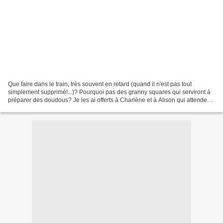
Que faire dans le train, très souvent en retard (quand il n'est pas tout
simplement supprimé!...)? Pourquoi pas des granny squares qui serviront à
préparer des doudous? Je les ai offerts à Charlène et à Alison qui attendent,
toutes les 2, un heureux évènement...