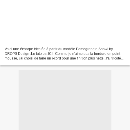
Voici une écharpe tricotée à partir du modèle Pomegranate Shawl by
DROPS Design .Le tuto est ICI . Comme je n'aime pas la bordure en point
mousse, j'ai choisi de faire un i-cord pour une finition plus nette. J'ai tricoté
cette sympathique écharpe avec...