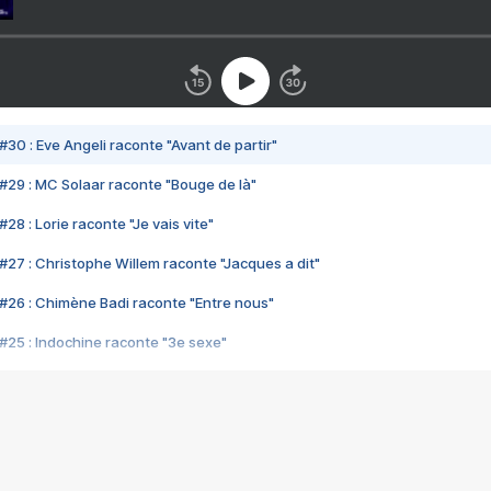
#30 : Eve Angeli raconte "Avant de partir"
#29 : MC Solaar raconte "Bouge de là"
28 : Lorie raconte "Je vais vite"
#27 : Christophe Willem raconte "Jacques a dit"
#26 : Chimène Badi raconte "Entre nous"
#25 : Indochine raconte "3e sexe"
#24 : Zaho raconte "C'est chelou"
#23 : Patrick Bruel raconte "Au café des délices"
#22 : Kyo raconte "Le chemin"