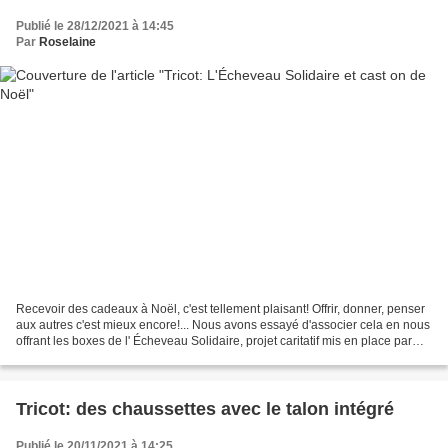
Publié le 28/12/2021 à 14:45
Par
Roselaine
Recevoir des cadeaux à Noël, c'est tellement plaisant! Offrir, donner, penser
aux autres c'est mieux encore!... Nous avons essayé d'associer cela en nous
offrant les boxes de l' Écheveau Solidaire, projet caritatif mis en place par
Lili, pour sa fille...
Tricot: des chaussettes avec le talon intégré
Publié le 20/11/2021 à 14:25