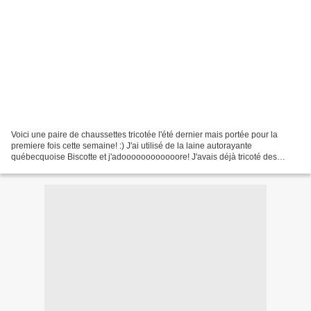
Voici une paire de chaussettes tricotée l'été dernier mais portée pour la
premiere fois cette semaine! :) J'ai utilisé de la laine autorayante
québecquoise Biscotte et j'adoooooooooooore! J'avais déjà tricoté des
chaussettes aux couleurs de Gryffondor...