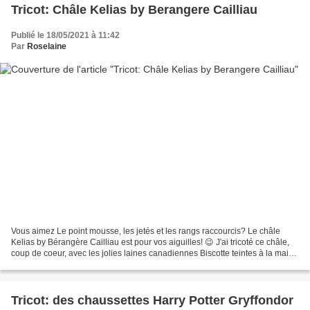
Tricot: Châle Kelias by Berangere Cailliau
Publié le 18/05/2021 à 11:42
Par
Roselaine
Vous aimez Le point mousse, les jetés et les rangs raccourcis? Le châle
Kelias by Bérangère Cailliau est pour vos aiguilles! 😉 J'ai tricoté ce châle,
coup de coeur, avec les jolies laines canadiennes Biscotte teintes à la main,
offertes par Audrey, il...
Tricot: des chaussettes Harry Potter Gryffondor