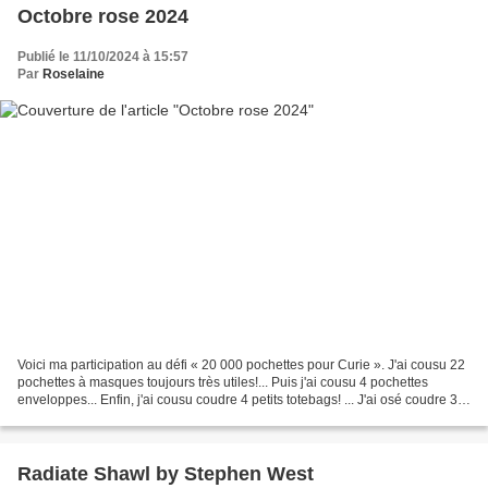
Octobre rose 2024
Publié le 11/10/2024 à 15:57
Par
Roselaine
Voici ma participation au défi « 20 000 pochettes pour Curie ». J'ai cousu 22
pochettes à masques toujours très utiles!... Puis j'ai cousu 4 pochettes
enveloppes... Enfin, j'ai cousu coudre 4 petits totebags! ... J'ai osé coudre 30
pochettes, un véritable...
Radiate Shawl by Stephen West