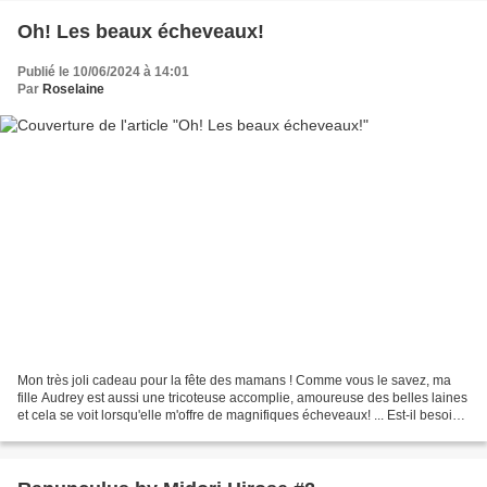
Oh! Les beaux écheveaux!
Publié le 10/06/2024 à 14:01
Par
Roselaine
Mon très joli cadeau pour la fête des mamans ! Comme vous le savez, ma
fille Audrey est aussi une tricoteuse accomplie, amoureuse des belles laines
et cela se voit lorsqu'elle m'offre de magnifiques écheveaux! ... Est-il besoin
de dire que j'apprécie?...