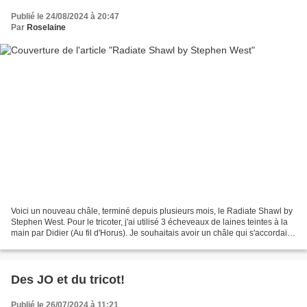
Publié le 24/08/2024 à 20:47
Par
Roselaine
Voici un nouveau châle, terminé depuis plusieurs mois, le Radiate Shawl by
Stephen West. Pour le tricoter, j'ai utilisé 3 écheveaux de laines teintes à la
main par Didier (Au fil d'Horus). Je souhaitais avoir un châle qui s'accordait
avec mes pulls tricotés...
Des JO et du tricot!
Publié le 26/07/2024 à 11:21