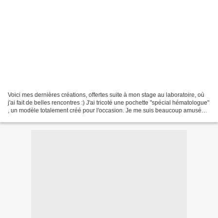
Voici mes dernières créations, offertes suite à mon stage au laboratoire, où
j'ai fait de belles rencontres :) J'ai tricoté une pochette "spécial hématologue"
, un modèle totalement créé pour l'occasion. Je me suis beaucoup amusée à
imaginer la grille...