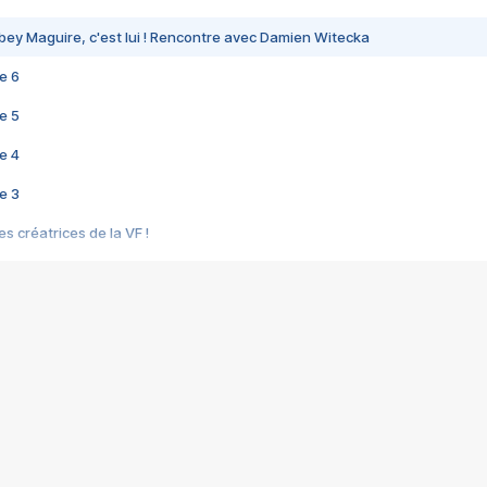
bey Maguire, c'est lui ! Rencontre avec Damien Witecka
e 6
e 5
e 4
e 3
s créatrices de la VF !
e 2
e 1
e Mektoub My Love arrive enfin ! Rencontre avec Shaïn Boumedine et Sal
i : après Toni en famille
elle réalise le bouleversant Dites lui que je l'aime
ais ! Rencontre autour de Vie privée de Rebecca Zlotowski