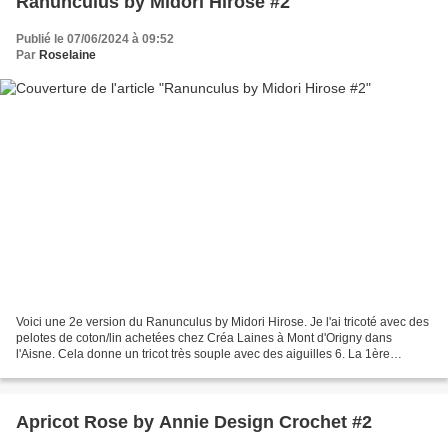
Ranunculus by Midori Hirose #2
Publié le 07/06/2024 à 09:52
Par
Roselaine
Voici une 2e version du Ranunculus by Midori Hirose. Je l'ai tricoté avec des
pelotes de coton/lin achetées chez Créa Laines à Mont d'Origny dans
l'Aisne. Cela donne un tricot très souple avec des aiguilles 6. La 1ère
version est LÀ . Voici un coussin...
Apricot Rose by Annie Design Crochet #2