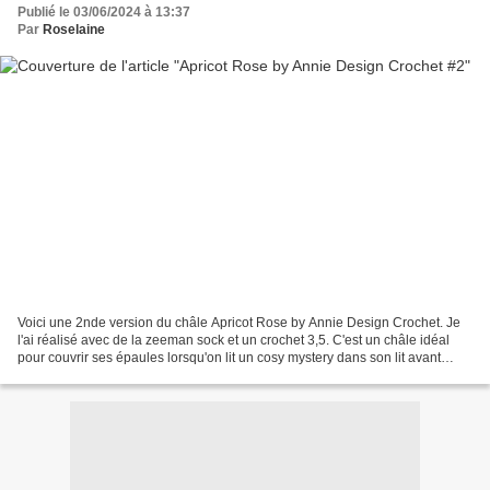
Publié le 03/06/2024 à 13:37
Par
Roselaine
Voici une 2nde version du châle Apricot Rose by Annie Design Crochet. Je
l'ai réalisé avec de la zeeman sock et un crochet 3,5. C'est un châle idéal
pour couvrir ses épaules lorsqu'on lit un cosy mystery dans son lit avant
(d'essayer peut-être) de s'endormir!...😉...